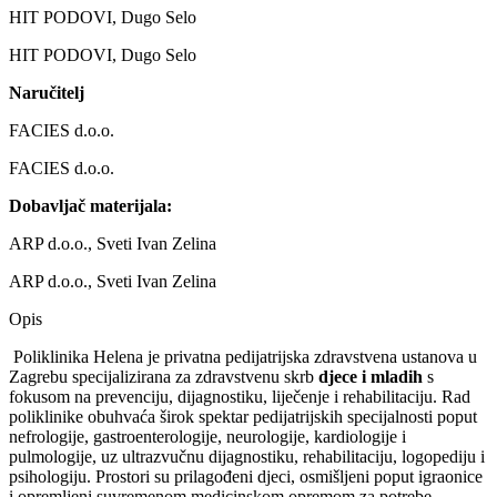
HIT PODOVI, Dugo Selo
HIT PODOVI, Dugo Selo
Naručitelj
FACIES d.o.o.
FACIES d.o.o.
Dobavljač materijala:
ARP d.o.o., Sveti Ivan Zelina
ARP d.o.o., Sveti Ivan Zelina
Opis
Poliklinika Helena je privatna pedijatrijska zdravstvena ustanova u
Zagrebu specijalizirana za zdravstvenu skrb
djece i mladih
s
fokusom na prevenciju, dijagnostiku, liječenje i rehabilitaciju. Rad
poliklinike obuhvaća širok spektar pedijatrijskih specijalnosti poput
nefrologije, gastroenterologije, neurologije, kardiologije i
pulmologije, uz ultrazvučnu dijagnostiku, rehabilitaciju, logopediju i
psihologiju. Prostori su prilagođeni djeci, osmišljeni poput igraonice
i opremljeni suvremenom medicinskom opremom za potrebe