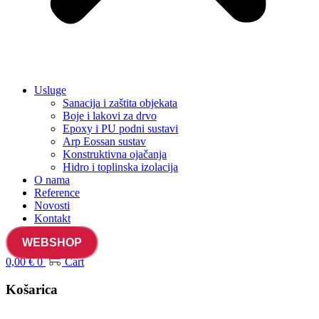
Usluge
Sanacija i zaštita objekata
Boje i lakovi za drvo
Epoxy i PU podni sustavi
Arp Eossan sustav
Konstruktivna ojačanja
Hidro i toplinska izolacija
O nama
Reference
Novosti
Kontakt
WEBSHOP
0,00
€
0
Cart
Košarica