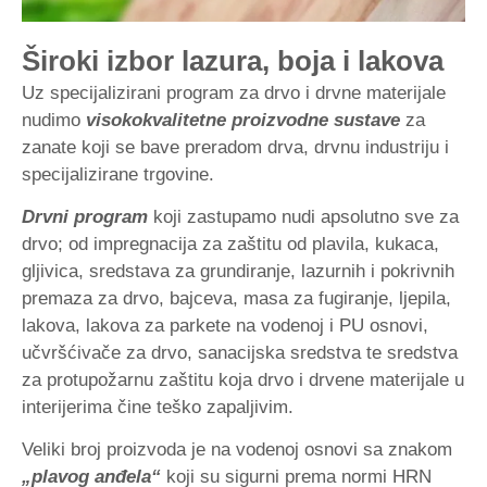
Široki izbor lazura, boja i lakova
Uz specijalizirani program za drvo i drvne materijale
nudimo
visokokvalitetne proizvodne sustave
za
zanate koji se bave preradom drva, drvnu industriju i
specijalizirane trgovine.
Drvni program
koji zastupamo nudi apsolutno sve za
drvo; od impregnacija za zaštitu od plavila, kukaca,
gljivica, sredstava za grundiranje, lazurnih i pokrivnih
premaza za drvo, bajceva, masa za fugiranje, ljepila,
lakova, lakova za parkete na vodenoj i PU osnovi,
učvršćivače za drvo, sanacijska sredstva te sredstva
za protupožarnu zaštitu koja drvo i drvene materijale u
interijerima čine teško zapaljivim.
Veliki broj proizvoda je na vodenoj osnovi sa znakom
„plavog anđela“
koji su sigurni prema normi HRN