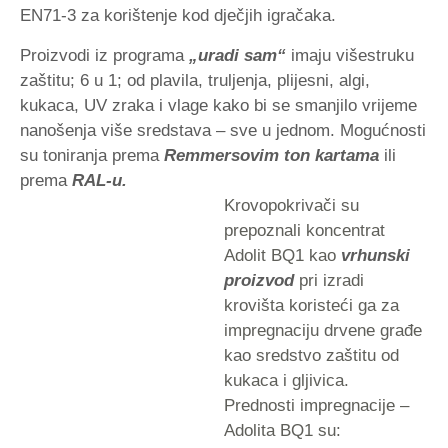
EN71-3 za korištenje kod dječjih igračaka.
Proizvodi iz programa
„uradi sam“
imaju višestruku
zaštitu; 6 u 1; od plavila, truljenja, plijesni, algi,
kukaca, UV zraka i vlage kako bi se smanjilo vrijeme
nanošenja više sredstava – sve u jednom. Mogućnosti
su toniranja prema
Remmersovim ton kartama
ili
prema
RAL-u.
Krovopokrivači su
prepoznali koncentrat
Adolit BQ1 kao
vrhunski
proizvod
pri izradi
krovišta koristeći ga za
impregnaciju drvene građe
kao sredstvo zaštitu od
kukaca i gljivica.
Prednosti impregnacije –
Adolita BQ1 su: