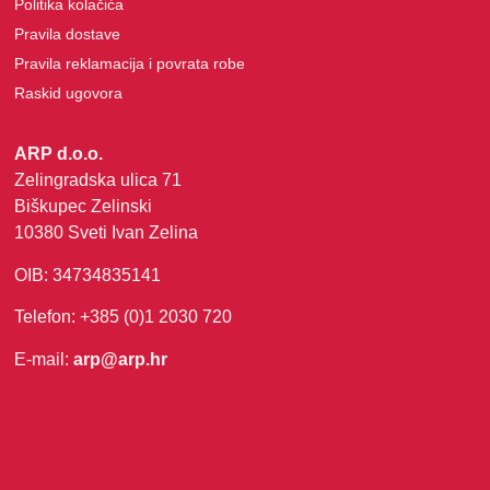
Politika kolačića
Pravila dostave
Pravila reklamacija i povrata robe
Raskid ugovora
ARP d.o.o.
Zelingradska ulica 71
Biškupec Zelinski
10380 Sveti Ivan Zelina
OIB: 34734835141
Telefon: +385 (0)1 2030 720
E-mail:
arp@arp.hr