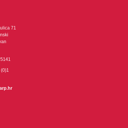
ulica 71
nski
van
35141
 (0)1
arp.hr