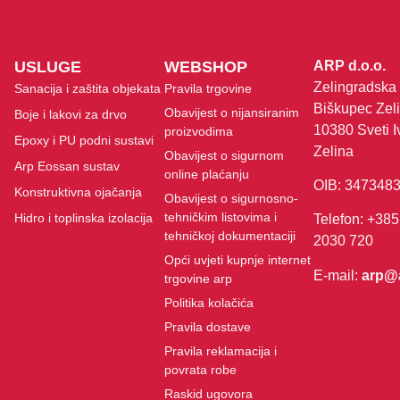
USLUGE
WEBSHOP
ARP d.o.o.
Zelingradska 
Sanacija i zaštita objekata
Pravila trgovine
Biškupec Zeli
Obavijest o nijansiranim
Boje i lakovi za drvo
10380 Sveti I
proizvodima
Epoxy i PU podni sustavi
Zelina
Obavijest o sigurnom
Arp Eossan sustav
online plaćanju
OIB: 347348
Konstruktivna ojačanja
Obavijest o sigurnosno-
tehničkim listovima i
Hidro i toplinska izolacija
Telefon: +385
tehničkoj dokumentaciji
2030 720
Opći uvjeti kupnje internet
E-mail:
arp@
trgovine arp
Politika kolačića
Pravila dostave
Pravila reklamacija i
povrata robe
Raskid ugovora