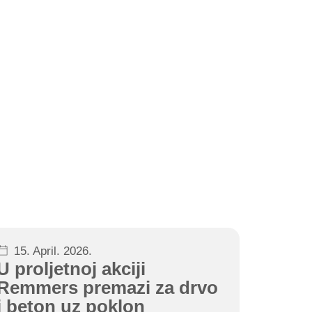
15. April. 2026.
U proljetnoj akciji
Remmers premazi za drvo
i beton uz poklon