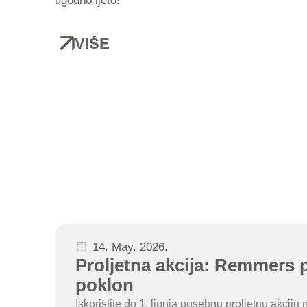
ugodno ljeto!
VIŠE
14. May. 2026.
Proljetna akcija: Remmers p
poklon
Iskoristite do 1. lipnja posebnu proljetnu akci