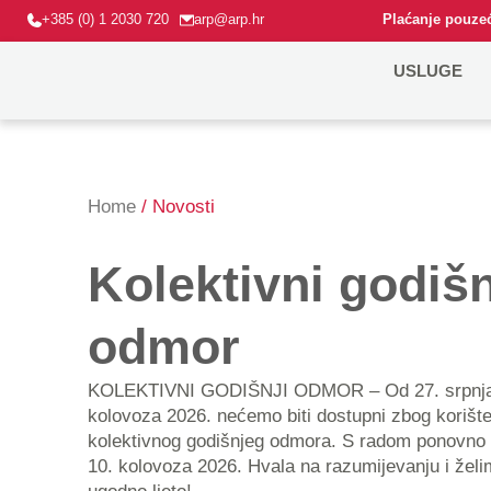
+385 (0) 1 2030 720
arp@arp.hr
Plaćanje pouzeć
USLUGE
Home
/ Novosti
Kolektivni godišn
odmor
KOLEKTIVNI GODIŠNJI ODMOR – Od 27. srpnja do 9.
kolovoza 2026. nećemo biti dostupni zbog korište
kolektivnog godišnjeg odmora. S radom ponovno
10. kolovoza 2026. Hvala na razumijevanju i žel