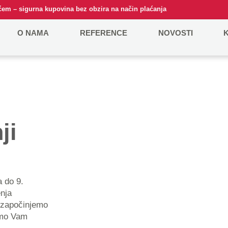
em – sigurna kupovina bez obzira na način plaćanja
O NAMA
REFERENCE
NOVOSTI
ji
nja
 započinjemo
imo Vam