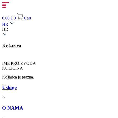
Idi
na
sadržaj
0,00
€
0
Cart
HR
HR
Košarica
IME PROIZVODA
KOLIČINA
Košarica je prazna.
Usluge
O NAMA