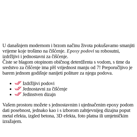
U današnjem modernom i brzom načinu života pokušavamo smanjiti
vrijeme koje trošimo na čišćenje.
Epoxy podovi
su robosutni,
izdržljivi i jednostavni za čišćenje.
Čiste se blagom otopinom običnog deterdženta s vodom, s time da
sredstvo za čišćenje ima pH vrijednost manju od 7! Preporučljivo je
barem jednom godišnje nanijeti politure za njegu podova.
Izdržljivi podovi
Jednostavni za čišćenje
Jedinstven dizajn
Vašem prostoru možete s jednostavnim i ujednačenim epoxy podom
dati posebnost, jednako kao i s izborom zahtjevnijeg dizajna poput
metal efekta, izgled betona, 3D efekta, foto platna ili umjetničkim
izražajem.