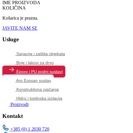
IME PROIZVODA
KOLIČINA
Košarica je prazna.
JAVITE NAM SE
Usluge
Sanacija i zaštita objekata
Boje i lakovi za drvo
Epoxy i PU podni sustavi
Arp Eossan sustav
Konstruktivna ojačanja
Hidro i toplinska izolacija
Proizvodi
Kontakt
+385 (0) 1 2030 720