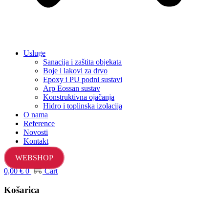
Usluge
Sanacija i zaštita objekata
Boje i lakovi za drvo
Epoxy i PU podni sustavi
Arp Eossan sustav
Konstruktivna ojačanja
Hidro i toplinska izolacija
O nama
Reference
Novosti
Kontakt
WEBSHOP
0,00
€
0
Cart
Košarica