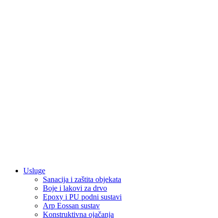
Usluge
Sanacija i zaštita objekata
Boje i lakovi za drvo
Epoxy i PU podni sustavi
Arp Eossan sustav
Konstruktivna ojačanja