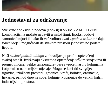
Jednostavni za održavanje
Sve vrste epoksidnih podova (epoksi) u SVIM ZAMISLIVIM
kombinacijama možete nabaviti u našoj firmi. Epoksi podovi –
samonivelirajući ili kako ih već volimo zvati
„podovi iz kante“
daju
tolike ideje i mogućnosti da svakom prostoru jednostavno podare
ljepotu.
Naši
sustavi podnih obloga
zadovoljavaju profile opterećenja u
svakoj branši. Izdržavaju ekstremna opterećenja teškim strojevima ili
promet viličara, velike temperature (pare i vruće masti u kuhinjama)
i otporni su na kemijske utjecaje. Mogu se koristiti svugdje;
trgovine, izložbeni prostori, igraonice, vrtići, bolnice, ordinacije,
ljekarne, pa i od dnevne sobe, kuhinje, kupaonice do velikih hala i
industrijskih prostora.