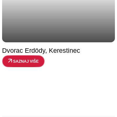
Dvorac Erdödy, Kerestinec
SAZNAJ VIŠE