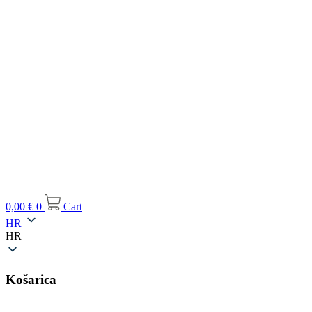
0,00
€
0
Cart
HR
HR
Košarica