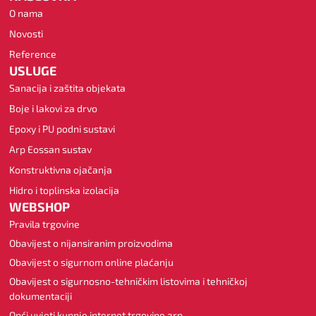
O nama
Novosti
Reference
USLUGE
Sanacija i zaštita objekata
Boje i lakovi za drvo
Epoxy i PU podni sustavi
Arp Eossan sustav
Konstruktivna ojačanja
Hidro i toplinska izolacija
WEBSHOP
Pravila trgovine
Obavijest o nijansiranim proizvodima
Obavijest o sigurnom online plaćanju
Obavijest o sigurnosno-tehničkim listovima i tehničkoj
dokumentaciji
Opći uvjeti kupnje internet trgovine arp