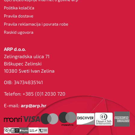
Politika kolačića
Pravila dostave
Pravila reklamacija i povrata robe
Raskid ugovora
ARP d.o.o.
Zelingradska ulica 71
Biškupec Zelinski
10380 Sveti Ivan Zelina
OIB: 34734835141
Telefon: +385 (0)1 2030 720
E-mail:
arp@arp.hr