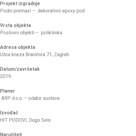
Projekt izgradnje
Podni premazi – dekorativni epoxy pod
Vrsta objekta
Poslovni objekti – poliklinika
Adresa objekta
Ulica kneza Branimira 71, Zagreb
Datum/završetak
2019.
Planer
ARP d.o.o. – odabir sustava
Izvođač
HIT PODOVI, Dugo Selo
Naručitelj