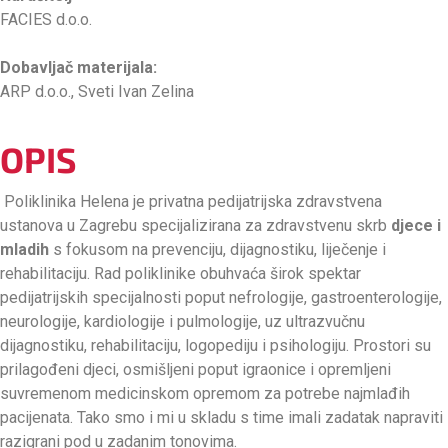
FACIES d.o.o.
Dobavljač materijala:
ARP d.o.o., Sveti Ivan Zelina
OPIS
Poliklinika Helena je privatna pedijatrijska zdravstvena
ustanova u Zagrebu specijalizirana za zdravstvenu skrb
djece i
mladih
s fokusom na prevenciju, dijagnostiku, liječenje i
rehabilitaciju. Rad poliklinike obuhvaća širok spektar
pedijatrijskih specijalnosti poput nefrologije, gastroenterologije,
neurologije, kardiologije i pulmologije, uz ultrazvučnu
dijagnostiku, rehabilitaciju, logopediju i psihologiju. Prostori su
prilagođeni djeci, osmišljeni poput igraonice i opremljeni
suvremenom medicinskom opremom za potrebe najmlađih
pacijenata. Tako smo i mi u skladu s time imali zadatak napraviti
razigrani pod u zadanim tonovima.