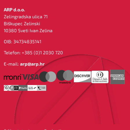
ARP d.o.o.
Zelingradska ulica 71
Biškupec Zelinski
10380 Sveti Ivan Zelina
OIB: 34734835141
Telefon: +385 (0)1 2030 720
E-mail:
arp@arp.hr