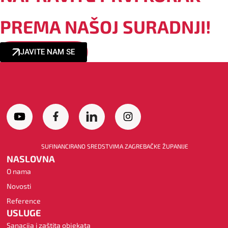
PREMA NAŠOJ SURADNJI!
JAVITE NAM SE
SUFINANCIRANO SREDSTVIMA ZAGREBAČKE ŽUPANIJE
NASLOVNA
O nama
Novosti
Reference
USLUGE
Sanacija i zaštita objekata