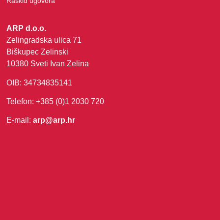
Raskid ugovora
ARP d.o.o.
Zelingradska ulica 71
Biškupec Zelinski
10380 Sveti Ivan Zelina
OIB: 34734835141
Telefon: +385 (0)1 2030 720
E-mail:
arp@arp.hr