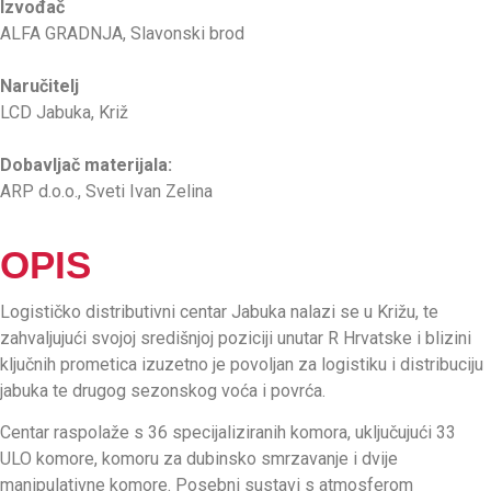
Izvođač
ALFA GRADNJA, Slavonski brod
Naručitelj
LCD Jabuka, Križ
Dobavljač materijala:
ARP d.o.o., Sveti Ivan Zelina
OPIS
Logističko distributivni centar Jabuka nalazi se u Križu, te
zahvaljujući svojoj središnjoj poziciji unutar R Hrvatske i blizini
ključnih prometica izuzetno je povoljan za logistiku i distribuciju
jabuka te drugog sezonskog voća i povrća.
Centar raspolaže s 36 specijaliziranih komora, uključujući 33
ULO komore, komoru za dubinsko smrzavanje i dvije
manipulativne komore. Posebni sustavi s atmosferom