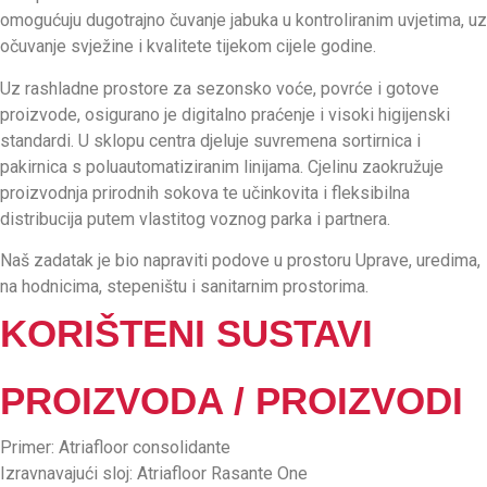
omogućuju dugotrajno čuvanje jabuka u kontroliranim uvjetima, uz
očuvanje svježine i kvalitete tijekom cijele godine.
Uz rashladne prostore za sezonsko voće, povrće i gotove
proizvode, osigurano je digitalno praćenje i visoki higijenski
standardi. U sklopu centra djeluje suvremena sortirnica i
pakirnica s poluautomatiziranim linijama. Cjelinu zaokružuje
proizvodnja prirodnih sokova te učinkovita i fleksibilna
distribucija putem vlastitog voznog parka i partnera.
Naš zadatak je bio napraviti podove u prostoru Uprave, uredima,
na hodnicima, stepeništu i sanitarnim prostorima.
KORIŠTENI SUSTAVI
PROIZVODA / PROIZVODI
Primer: Atriafloor consolidante
Izravnavajući sloj: Atriafloor Rasante One