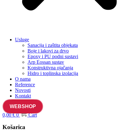
Usluge
Sanacija i zaštita objekata
Boje i lakovi za drvo
Epoxy i PU podni sustavi
Arp Eossan sustav
Konstruktivna ojačanja
Hidro i toplinska izolacija
O nama
Reference
Novosti
Kontakt
WEBSHOP
0,00
€
0
Cart
Košarica