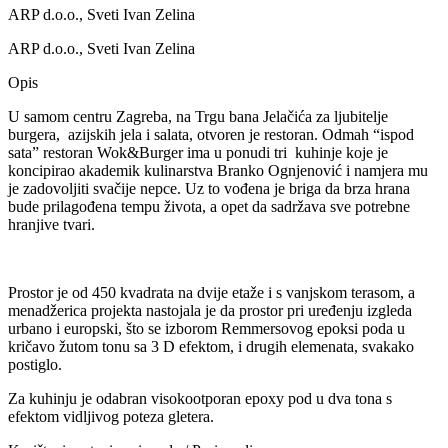
ARP d.o.o., Sveti Ivan Zelina
ARP d.o.o., Sveti Ivan Zelina
Opis
U samom centru Zagreba, na Trgu bana Jelačića za ljubitelje
burgera, azijskih jela i salata, otvoren je restoran. Odmah “ispod
sata” restoran Wok&Burger ima u ponudi tri kuhinje koje je
koncipirao akademik kulinarstva Branko Ognjenović i namjera mu
je zadovoljiti svačije nepce. Uz to vođena je briga da brza hrana
bude prilagođena tempu života, a opet da sadržava sve potrebne
hranjive tvari.
Prostor je od 450 kvadrata na dvije etaže i s vanjskom terasom, a
menadžerica projekta nastojala je da prostor pri uređenju izgleda
urbano i europski, što se izborom Remmersovog epoksi poda u
kričavo žutom tonu sa 3 D efektom, i drugih elemenata, svakako
postiglo.
Za kuhinju je odabran visokootporan epoxy pod u dva tona s
efektom vidljivog poteza gletera.