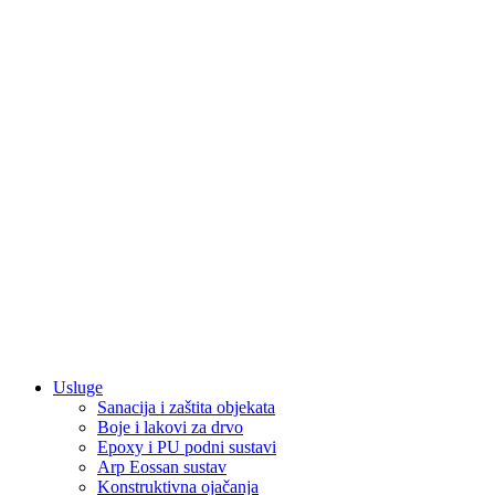
Usluge
Sanacija i zaštita objekata
Boje i lakovi za drvo
Epoxy i PU podni sustavi
Arp Eossan sustav
Konstruktivna ojačanja