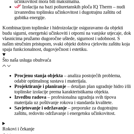
učinkovitost mora biti maksimalna.
Izolacija na bazi poliuretanskih ploča IQ Therm – nudi
izvanrednu toplinsku učinkovitost i dugotrajnu zaštitu od
gubitka energije.
Kombinacijom toplinske i hidroizolacije osiguravamo da objekti
budu sigurni, energetski učinkoviti i otporni na vanjske utjecaje, dok
vlasnicima pružamo dugoročne uštede, sigurnost i udobnost. S
našim stručnim pristupom, svaki objekt dobiva cjelovitu zaštitu koja
spaja funkcionalnost, dugovječnost i estetiku.
Što naša usluga obuhvaća
Procjenu stanja objekta
– analiza postojećih problema,
odabir optimalnog sustava i materijala.
Projektiranje i planiranje
– detaljan plan ugradnje hidro i/ili
toplinske izolacije prema karakteristikama objekta.
Izvedbu radova
– profesionalna ugradnja svih tipova
materijala uz poštivanje rokova i standarda kvalitete.
Savjetovanje i održavanje
– preporuke za dugotrajnu
zaštitu, redovito održavanje i energetsku učinkovitost.
Rokovi i čekanje