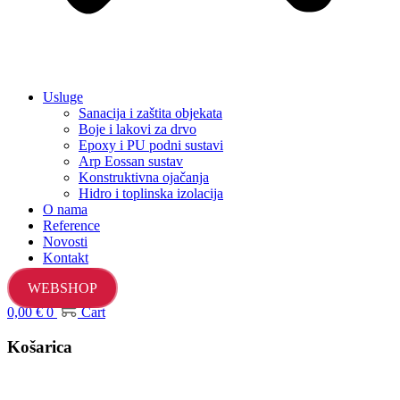
Usluge
Sanacija i zaštita objekata
Boje i lakovi za drvo
Epoxy i PU podni sustavi
Arp Eossan sustav
Konstruktivna ojačanja
Hidro i toplinska izolacija
O nama
Reference
Novosti
Kontakt
WEBSHOP
0,00
€
0
Cart
Košarica