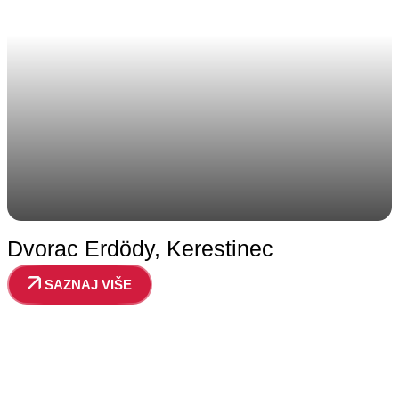
Dvorac Erdödy, Kerestinec
SAZNAJ VIŠE