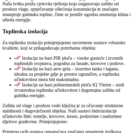
Naša tvrtka pruža cjelovita rješenja koja osiguravaju zaštitu od
prodora vlage, sprječavanje oštećenja konstrukcija te značajno
smanjenje gubitaka topline, čime se postiže ugodna unutarnja klima i
ušteda energije.
Toplinska izolacija
Za toplinsku izolaciju primjenjujemo suvremene sustave vrhunske
kvalitete, koji se prilagođavaju potrebama objekta:
Izolacija na bazi PIR ploča – visoke gustoće i izvrsnih
toplinskih svojstava, pogodna za fasade, krovove i podove.
Izolacija na bazi aero gela – izuzetno tanka i lagana,
idealna za projekte gdje je prostor ograničen, a toplinska
učinkovitost mora biti maksimalna.
Izolacija na bazi poliuretanskih ploča IQ Therm – nudi
izvanrednu toplinsku učinkovitost i dugotrajnu zaštitu od
gubitka energije.
Zaštita od vlage i prodora vode ključna je za očuvanje strukturne
stabilnosti i dugovječnosti objekta. Naši sustavi hidroizolacije
učinkovito štite: temelje, krovove, terase, podzemne i nadzemne
dijelove građevine. Primjenjujemo:
Primjena ovih sustava omogućava značajno smanjenje troškova