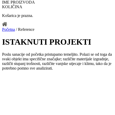
IME PROIZVODA
KOLIČINA
Košarica je prazna.
Početna
/ Reference
ISTAKNUTI PROJEKTI
Poslu sanacije od početka pristupamo temeljito. Polazi se od toga da
svaki objekt ima specifične značajke; različite materijale izgradnje,
različit stupanj trošnosti, različite vanjske utjecaje i klimu, tako da je
potrebno pomno sve analizirati.
Baranjska eko drvena kuća –
Kopačevo