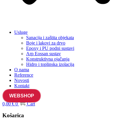
Usluge
Sanacija i zaštita objekata
Boje i lakovi za drvo
Epoxy i PU podni sustavi
Arp Eossan sustav
Konstruktivna ojačanja
Hidro i toplinska izolacija
O nama
Reference
Novosti
Kontakt
WEBSHOP
0,00
€
0
Cart
Košarica