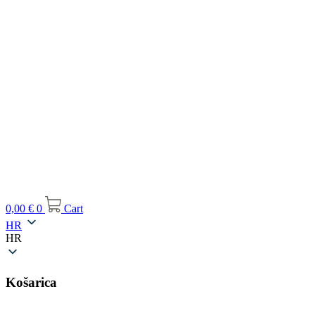
0,00
€
0
Cart
HR
HR
Košarica