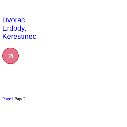
Dvorac
Erdödy,
Kerestinec
Page
1
Page
2