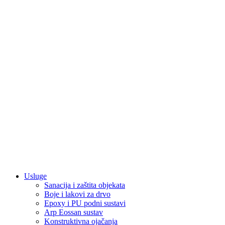
Usluge
Sanacija i zaštita objekata
Boje i lakovi za drvo
Epoxy i PU podni sustavi
Arp Eossan sustav
Konstruktivna ojačanja