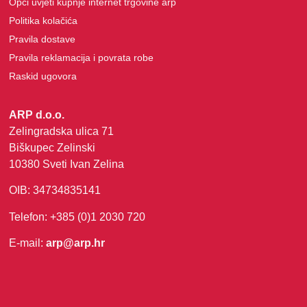
Opći uvjeti kupnje internet trgovine arp
Politika kolačića
Pravila dostave
Pravila reklamacija i povrata robe
Raskid ugovora
ARP d.o.o.
Zelingradska ulica 71
Biškupec Zelinski
10380 Sveti Ivan Zelina
OIB: 34734835141
Telefon: +385 (0)1 2030 720
E-mail:
arp@arp.hr