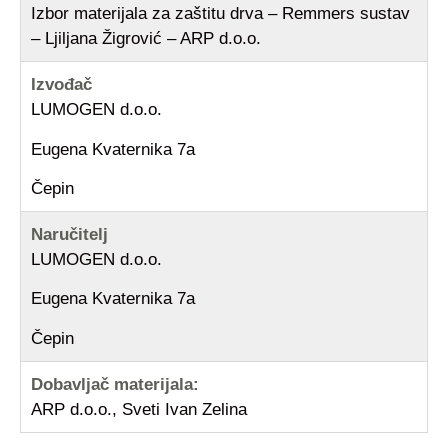
Izbor materijala za zaštitu drva – Remmers sustav
– Ljiljana Žigrović – ARP d.o.o.
Izvođač
LUMOGEN d.o.o.
Eugena Kvaternika 7a
Čepin
Naručitelj
LUMOGEN d.o.o.
Eugena Kvaternika 7a
Čepin
Dobavljač materijala:
ARP d.o.o., Sveti Ivan Zelina