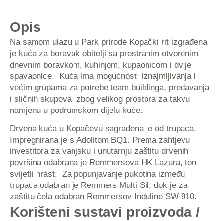
Opis
Na samom ulazu u Park prirode Kopački rit izgrađena
je kuća za boravak obitelji sa prostranim otvorenim
dnevnim boravkom, kuhinjom, kupaonicom i dvije
spavaonice. Kuća ima mogućnost iznajmljivanja i
većim grupama za potrebe team buildinga, predavanja
i sličnih skupova zbog velikog prostora za takvu
namjenu u podrumskom dijelu kuće.
Drvena kuća u Kopačevu sagrađena je od trupaca.
Impregnirana je s Adolitom BQ1. Prema zahtjevu
investitora za vanjsku i unutarnju zaštitu drvenih
površina odabrana je Remmersova HK Lazura, ton
svijetli hrast. Za popunjavanje pukotina između
trupaca odabran je Remmers Multi Sil, dok je za
zaštitu čela odabran Remmersov Induline SW 910.
Korišteni sustavi proizvoda /