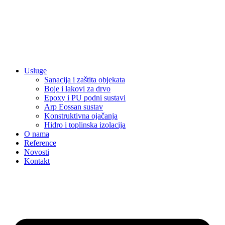
Usluge
Sanacija i zaštita objekata
Boje i lakovi za drvo
Epoxy i PU podni sustavi
Arp Eossan sustav
Konstruktivna ojačanja
Hidro i toplinska izolacija
O nama
Reference
Novosti
Kontakt