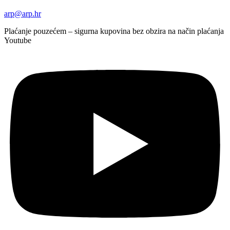
arp@arp.hr
Plaćanje pouzećem – sigurna kupovina bez obzira na način plaćanja
Youtube