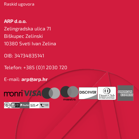
Raskid ugovora
ARP d.o.o.
Zelingradska ulica 71
Biškupec Zelinski
10380 Sveti Ivan Zelina
OIB: 34734835141
Telefon: +385 (0)1 2030 720
E-mail:
arp@arp.hr