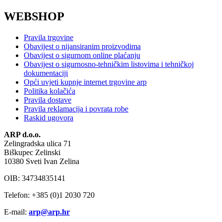
WEBSHOP
Pravila trgovine
Obavijest o nijansiranim proizvodima
Obavijest o sigurnom online plaćanju
Obavijest o sigurnosno-tehničkim listovima i tehničkoj
dokumentaciji
Opći uvjeti kupnje internet trgovine arp
Politika kolačića
Pravila dostave
Pravila reklamacija i povrata robe
Raskid ugovora
ARP d.o.o.
Zelingradska ulica 71
Biškupec Zelinski
10380 Sveti Ivan Zelina
OIB: 34734835141
Telefon: +385 (0)1 2030 720
E-mail:
arp@arp.hr