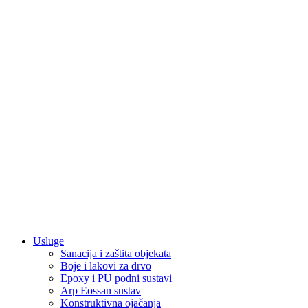
Usluge
Sanacija i zaštita objekata
Boje i lakovi za drvo
Epoxy i PU podni sustavi
Arp Eossan sustav
Konstruktivna ojačanja