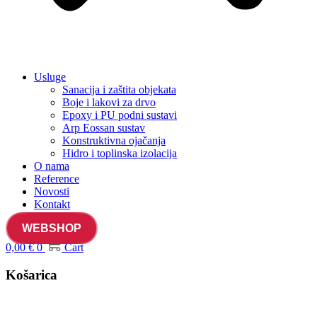
Usluge
Sanacija i zaštita objekata
Boje i lakovi za drvo
Epoxy i PU podni sustavi
Arp Eossan sustav
Konstruktivna ojačanja
Hidro i toplinska izolacija
O nama
Reference
Novosti
Kontakt
WEBSHOP
0,00
€
0
Cart
Košarica