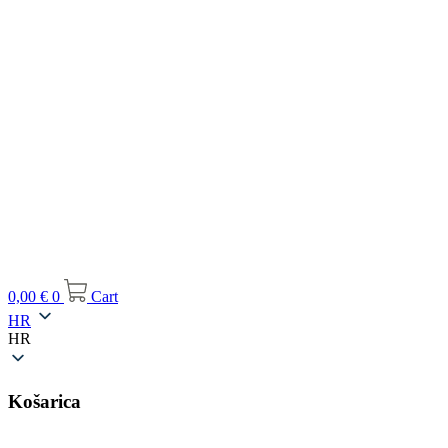
0,00
€
0
Cart
HR
HR
Košarica