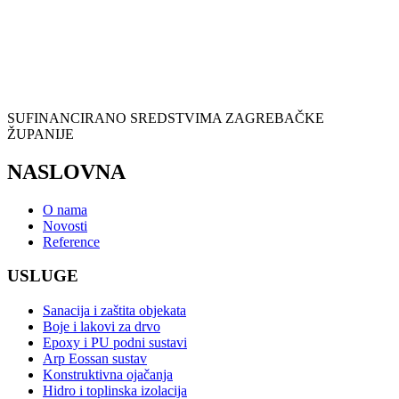
SUFINANCIRANO SREDSTVIMA ZAGREBAČKE
ŽUPANIJE
NASLOVNA
O nama
Novosti
Reference
USLUGE
Sanacija i zaštita objekata
Boje i lakovi za drvo
Epoxy i PU podni sustavi
Arp Eossan sustav
Konstruktivna ojačanja
Hidro i toplinska izolacija