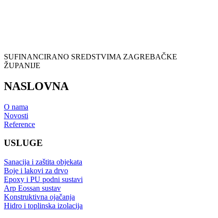
SUFINANCIRANO SREDSTVIMA ZAGREBAČKE
ŽUPANIJE
NASLOVNA
O nama
Novosti
Reference
USLUGE
Sanacija i zaštita objekata
Boje i lakovi za drvo
Epoxy i PU podni sustavi
Arp Eossan sustav
Konstruktivna ojačanja
Hidro i toplinska izolacija