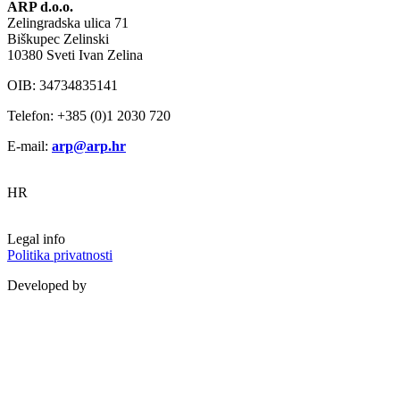
ARP d.o.o.
Zelingradska ulica 71
Biškupec Zelinski
10380 Sveti Ivan Zelina
OIB: 34734835141
Telefon: +385 (0)1 2030 720
E-mail:
arp@arp.hr
HR
Legal info
Politika privatnosti
Developed by