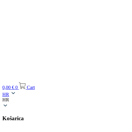
0,00
€
0
Cart
HR
HR
Košarica