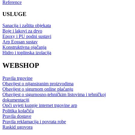
Reference
USLUGE
Sanacija i zaštita objekata
Boje i lakovi za drvo
Epoxy i PU podni sustavi
Arp Eossan sustav
Konstruktivna ojačanja
Hidro i toplinska izolacija
WEBSHOP
Pravila trgovine
Obavijest o nijansiranim proizvodima
Obavijest o sigurnom online plaćanju
Obavijest o sigurnosno-tehničkim listovima i tehničkoj
dokumentaciji
Opći uvjeti kupnje internet trgovine arp
Politika kolačića
Pravila dostave
Pravila reklamacija i povrata robe
Raskid ugovora