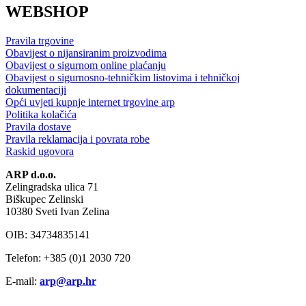
WEBSHOP
Pravila trgovine
Obavijest o nijansiranim proizvodima
Obavijest o sigurnom online plaćanju
Obavijest o sigurnosno-tehničkim listovima i tehničkoj
dokumentaciji
Opći uvjeti kupnje internet trgovine arp
Politika kolačića
Pravila dostave
Pravila reklamacija i povrata robe
Raskid ugovora
ARP d.o.o.
Zelingradska ulica 71
Biškupec Zelinski
10380 Sveti Ivan Zelina
OIB: 34734835141
Telefon: +385 (0)1 2030 720
E-mail:
arp@arp.hr