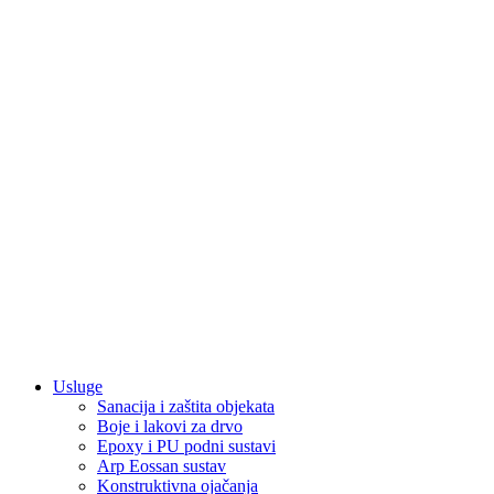
Usluge
Sanacija i zaštita objekata
Boje i lakovi za drvo
Epoxy i PU podni sustavi
Arp Eossan sustav
Konstruktivna ojačanja