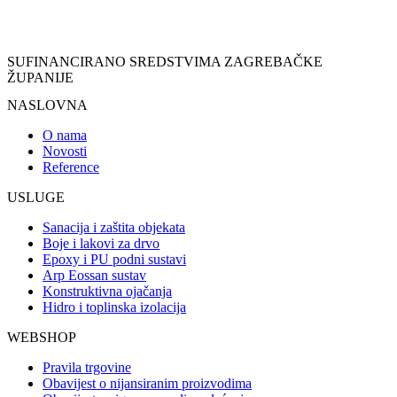
SUFINANCIRANO SREDSTVIMA ZAGREBAČKE
ŽUPANIJE
NASLOVNA
O nama
Novosti
Reference
USLUGE
Sanacija i zaštita objekata
Boje i lakovi za drvo
Epoxy i PU podni sustavi
Arp Eossan sustav
Konstruktivna ojačanja
Hidro i toplinska izolacija
WEBSHOP
Pravila trgovine
Obavijest o nijansiranim proizvodima