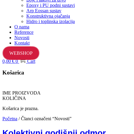
Epoxy i PU podni sustavi
Arp Eossan sustav
Konstruktivna ojačanja
Hidro i toplinska izolacija
O nama
Reference
Novosti
Kontakt
WEBSHOP
0,00
€
0
Cart
Košarica
IME PROIZVODA
KOLIČINA
Košarica je prazna.
Početna
/ Članci označeni “Novosti”
Kolektivni godišnji odmor