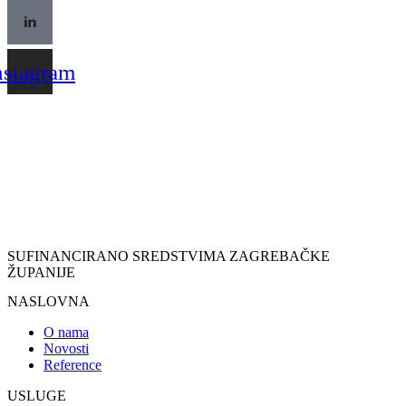
nstagram
SUFINANCIRANO SREDSTVIMA ZAGREBAČKE
ŽUPANIJE
NASLOVNA
O nama
Novosti
Reference
USLUGE