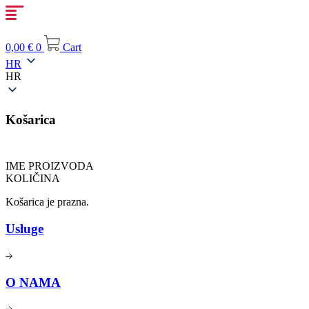
Idi
na
sadržaj
0,00
€
0
Cart
HR
HR
Košarica
IME PROIZVODA
KOLIČINA
Košarica je prazna.
Usluge
O NAMA