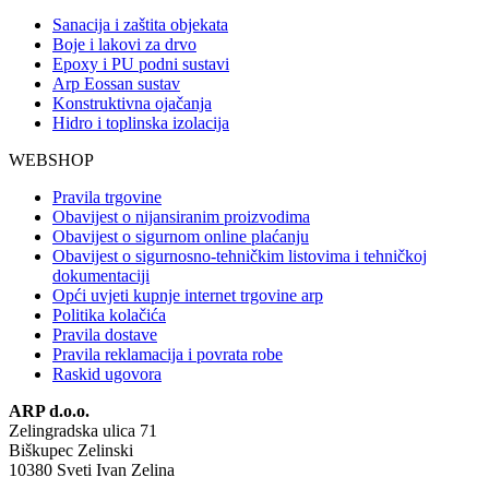
Sanacija i zaštita objekata
Boje i lakovi za drvo
Epoxy i PU podni sustavi
Arp Eossan sustav
Konstruktivna ojačanja
Hidro i toplinska izolacija
WEBSHOP
Pravila trgovine
Obavijest o nijansiranim proizvodima
Obavijest o sigurnom online plaćanju
Obavijest o sigurnosno-tehničkim listovima i tehničkoj
dokumentaciji
Opći uvjeti kupnje internet trgovine arp
Politika kolačića
Pravila dostave
Pravila reklamacija i povrata robe
Raskid ugovora
ARP d.o.o.
Zelingradska ulica 71
Biškupec Zelinski
10380 Sveti Ivan Zelina