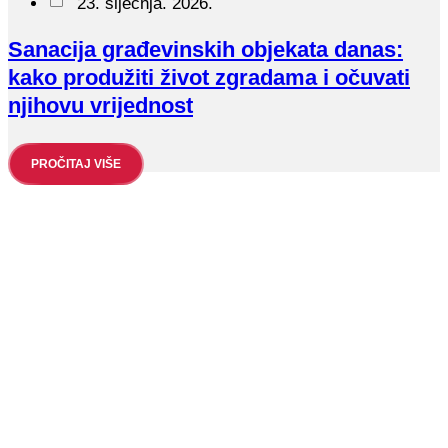
23. siječnja. 2026.
Sanacija građevinskih objekata danas:
kako produžiti život zgradama i očuvati
njihovu vrijednost
PROČITAJ VIŠE