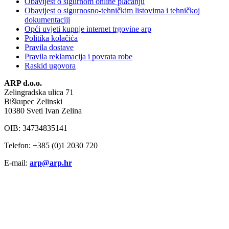
Obavijest o sigurnom online plaćanju
Obavijest o sigurnosno-tehničkim listovima i tehničkoj
dokumentaciji
Opći uvjeti kupnje internet trgovine arp
Politika kolačića
Pravila dostave
Pravila reklamacija i povrata robe
Raskid ugovora
ARP d.o.o.
Zelingradska ulica 71
Biškupec Zelinski
10380 Sveti Ivan Zelina
OIB: 34734835141
Telefon: +385 (0)1 2030 720
E-mail:
arp@arp.hr