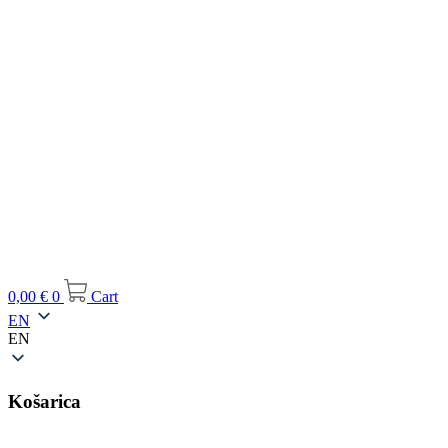
0,00
€
0
Cart
EN
EN
Košarica