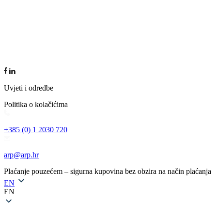
Uvjeti i odredbe
Politika o kolačićima
+385 (0) 1 2030 720
arp@arp.hr
Plaćanje pouzećem – sigurna kupovina bez obzira na način plaćanja
EN
EN