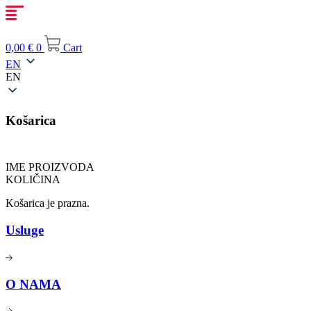
Skip
to
content
0,00
€
0
Cart
EN
EN
Košarica
IME PROIZVODA
KOLIČINA
Košarica je prazna.
Usluge
O NAMA