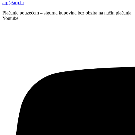
arp@arp.hr
Plaćanje pouzećem – sigurna kupovina bez obzira na način plaćanja
Youtube