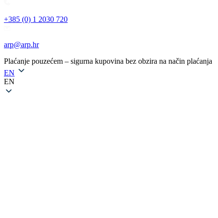
+385 (0) 1 2030 720
arp@arp.hr
Plaćanje pouzećem – sigurna kupovina bez obzira na način plaćanja
EN
EN