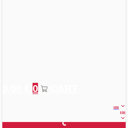
0,00
€
0
CART
HR
HR