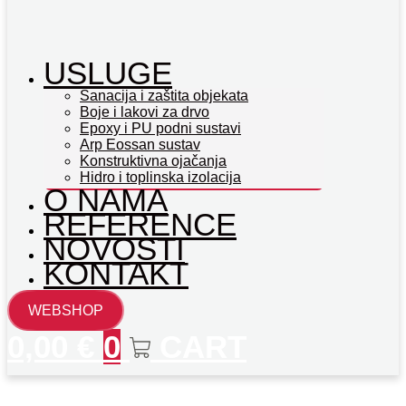
USLUGE
Sanacija i zaštita objekata
Boje i lakovi za drvo
Epoxy i PU podni sustavi
Arp Eossan sustav
Konstruktivna ojačanja
Hidro i toplinska izolacija
O NAMA
REFERENCE
NOVOSTI
KONTAKT
WEBSHOP
0,00
€
0
CART