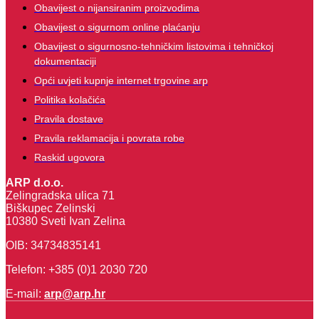
Obavijest o nijansiranim proizvodima
Obavijest o sigurnom online plaćanju
Obavijest o sigurnosno-tehničkim listovima i tehničkoj
dokumentaciji
Opći uvjeti kupnje internet trgovine arp
Politika kolačića
Pravila dostave
Pravila reklamacija i povrata robe
Raskid ugovora
ARP d.o.o.
Zelingradska ulica 71
Biškupec Zelinski
10380 Sveti Ivan Zelina
OIB: 34734835141
Telefon: +385 (0)1 2030 720
E-mail:
arp@arp.hr