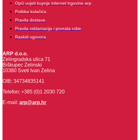
Opći uvjeti kupnje internet trgovine arp
Politika kolačića
Pravila dostave
Pravila reklamacija i povrata robe
Raskid ugovora
ARP d.o.o.
Zelingradska ulica 71
Biškupec Zelinski
10380 Sveti Ivan Zelina
OIB: 34734835141
Telefon: +385 (0)1 2030 720
E-mail:
arp@arp.hr