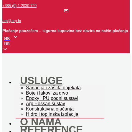
+385 (0) 1 2030 720
arp@arp.hr
Plaćanje pouzećem – sigurna kupovina bez obzira na način plaćanja
HR
HR
USLUGE
Sanacija i zaštita objekata
Boje i lakovi za drvo
Epoxy i PU podni sustavi
Arp Eossan sustav
Konstruktivna ojačanja
Hidro i toplinska izolacija
O NAMA
REFERENCE