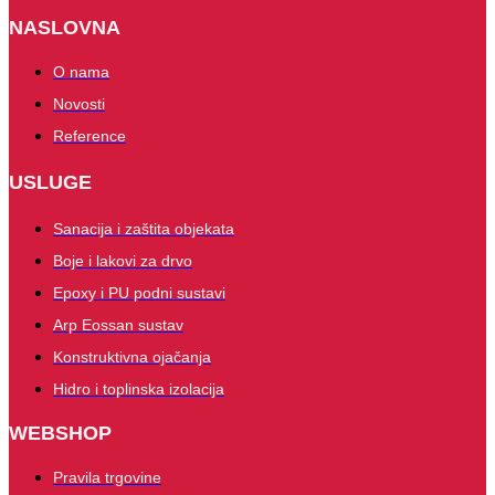
NASLOVNA
O nama
Novosti
Reference
USLUGE
Sanacija i zaštita objekata
Boje i lakovi za drvo
Epoxy i PU podni sustavi
Arp Eossan sustav
Konstruktivna ojačanja
Hidro i toplinska izolacija
WEBSHOP
Pravila trgovine