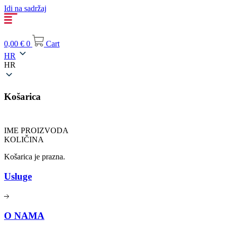
Idi na sadržaj
0,00
€
0
Cart
HR
HR
Košarica
IME PROIZVODA
KOLIČINA
Košarica je prazna.
Usluge
O NAMA