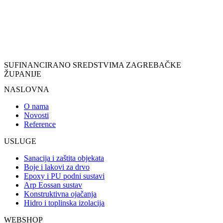
SUFINANCIRANO SREDSTVIMA ZAGREBAČKE
ŽUPANIJE
NASLOVNA
O nama
Novosti
Reference
USLUGE
Sanacija i zaštita objekata
Boje i lakovi za drvo
Epoxy i PU podni sustavi
Arp Eossan sustav
Konstruktivna ojačanja
Hidro i toplinska izolacija
WEBSHOP