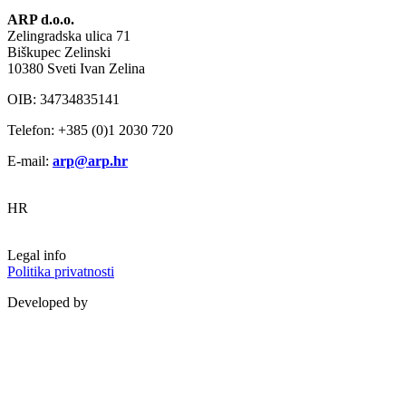
ARP d.o.o.
Zelingradska ulica 71
Biškupec Zelinski
10380 Sveti Ivan Zelina
OIB: 34734835141
Telefon: +385 (0)1 2030 720
E-mail:
arp@arp.hr
HR
Legal info
Politika privatnosti
Developed by