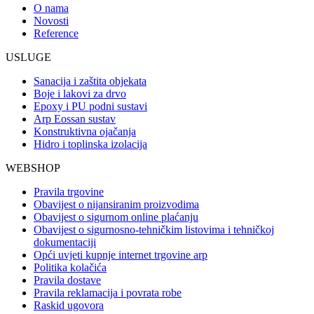
O nama
Novosti
Reference
USLUGE
Sanacija i zaštita objekata
Boje i lakovi za drvo
Epoxy i PU podni sustavi
Arp Eossan sustav
Konstruktivna ojačanja
Hidro i toplinska izolacija
WEBSHOP
Pravila trgovine
Obavijest o nijansiranim proizvodima
Obavijest o sigurnom online plaćanju
Obavijest o sigurnosno-tehničkim listovima i tehničkoj
dokumentaciji
Opći uvjeti kupnje internet trgovine arp
Politika kolačića
Pravila dostave
Pravila reklamacija i povrata robe
Raskid ugovora