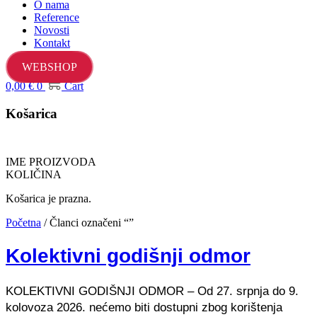
O nama
Reference
Novosti
Kontakt
WEBSHOP
0,00
€
0
Cart
Košarica
IME PROIZVODA
KOLIČINA
Košarica je prazna.
Početna
/ Članci označeni “”
Kolektivni godišnji odmor
KOLEKTIVNI GODIŠNJI ODMOR – Od 27. srpnja do 9.
kolovoza 2026. nećemo biti dostupni zbog korištenja