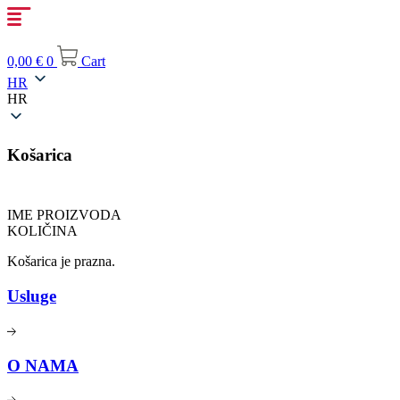
Idi
na
sadržaj
0,00
€
0
Cart
HR
HR
Košarica
IME PROIZVODA
KOLIČINA
Košarica je prazna.
Usluge
O NAMA