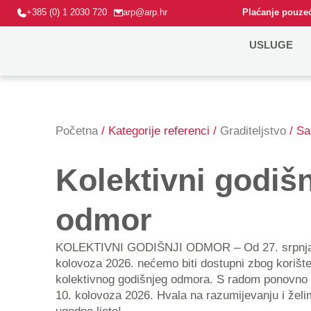
+385 (0) 1 2030 720
arp@arp.hr
Plaćanje pouzeć
USLUGE
Početna
/ Kategorije referenci /
Graditeljstvo
/ Sa
Kolektivni godišn
odmor
KOLEKTIVNI GODIŠNJI ODMOR – Od 27. srpnja do 9.
kolovoza 2026. nećemo biti dostupni zbog korište
kolektivnog godišnjeg odmora. S radom ponovno
10. kolovoza 2026. Hvala na razumijevanju i žel