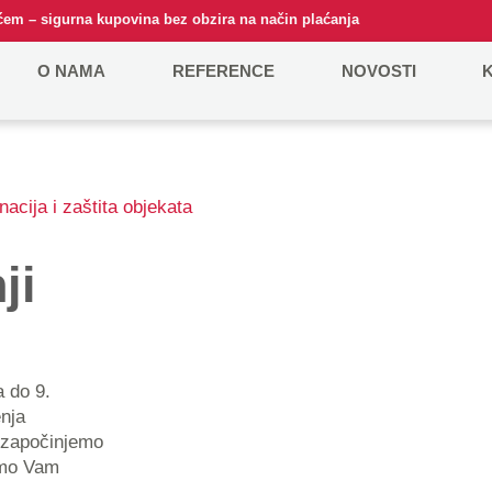
em – sigurna kupovina bez obzira na način plaćanja
O NAMA
REFERENCE
NOVOSTI
nacija i zaštita objekata
ji
nja
 započinjemo
imo Vam