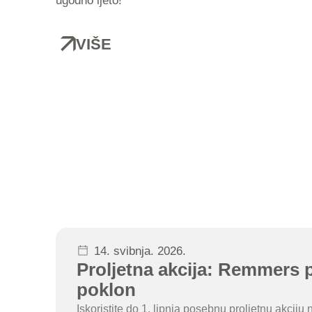
ugodno ljeto!
VIŠE
14. svibnja. 2026.
Proljetna akcija: Remmers p
poklon
Iskoristite do 1. lipnja posebnu proljetnu akci