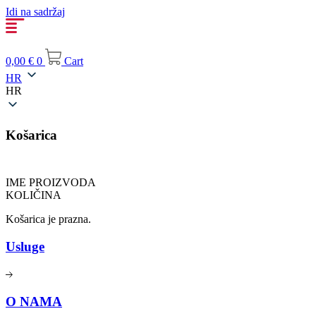
Idi na sadržaj
0,00
€
0
Cart
HR
HR
Košarica
IME PROIZVODA
KOLIČINA
Košarica je prazna.
Usluge
O NAMA