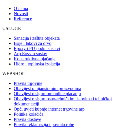
O nama
Novosti
Reference
USLUGE
Sanacija i zaštita objekata
Boje i lakovi za drvo
Epoxy i PU podni sustavi
Arp Eossan sustav
Konstruktivna ojačanja
Hidro i toplinska izolacija
WEBSHOP
Pravila trgovine
Obavijest o nijansiranim proizvodima
Obavijest o sigurnom online plaćanju
Obavijest o sigurnosno-tehničkim listovima i tehničkoj
dokumentaciji
Opći uvjeti kupnje internet trgovine arp
Politika kolačića
Pravila dostave
Pravila reklamacija i povrata robe