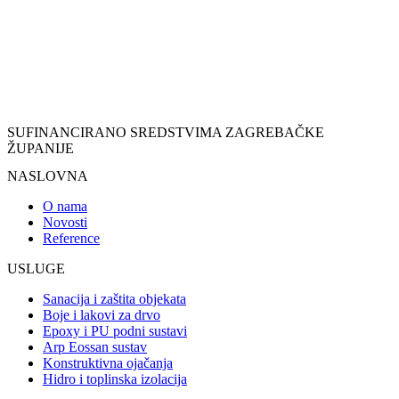
SUFINANCIRANO SREDSTVIMA ZAGREBAČKE
ŽUPANIJE
NASLOVNA
O nama
Novosti
Reference
USLUGE
Sanacija i zaštita objekata
Boje i lakovi za drvo
Epoxy i PU podni sustavi
Arp Eossan sustav
Konstruktivna ojačanja
Hidro i toplinska izolacija