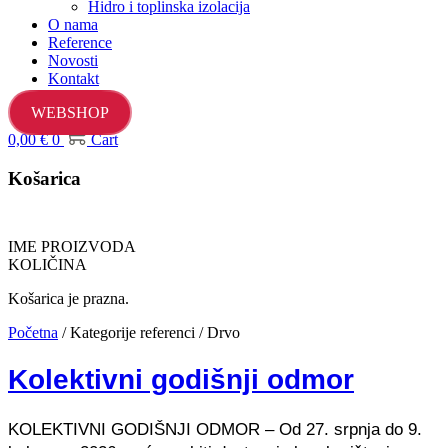
Hidro i toplinska izolacija
O nama
Reference
Novosti
Kontakt
WEBSHOP
0,00
€
0
Cart
Košarica
IME PROIZVODA
KOLIČINA
Košarica je prazna.
Početna
/ Kategorije referenci / Drvo
Kolektivni godišnji odmor
KOLEKTIVNI GODIŠNJI ODMOR – Od 27. srpnja do 9.