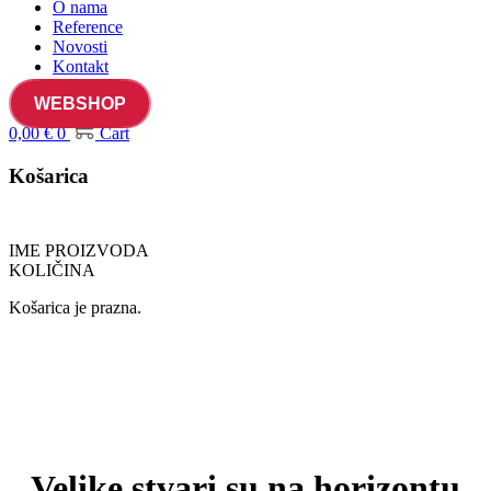
O nama
Reference
Novosti
Kontakt
WEBSHOP
0,00
€
0
Cart
Košarica
IME PROIZVODA
KOLIČINA
Košarica je prazna.
Velike stvari su na horizontu