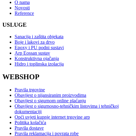
O nama
Novosti
Reference
USLUGE
Sanacija i zaštita objekata
Boje i lakovi za drvo
Epoxy i PU podni sustavi
Arp Eossan sustav
Konstruktivna ojačanja
Hidro i toplinska izolacija
WEBSHOP
Pravila trgovine
Obavijest o nijansiranim proizvodima
Obavijest o sigurnom online plaćanju
Obavijest o sigurnosno-tehničkim listovima i tehničkoj
dokumentaciji
Opći uvjeti kupnje internet trgovine arp
Politika kolačića
Pravila dostave
Pravila reklamacija i povrata robe