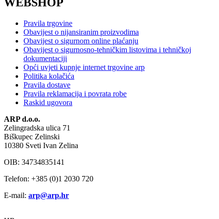
WEBSHOP
Pravila trgovine
Obavijest o nijansiranim proizvodima
Obavijest o sigurnom online plaćanju
Obavijest o sigurnosno-tehničkim listovima i tehničkoj
dokumentaciji
Opći uvjeti kupnje internet trgovine arp
Politika kolačića
Pravila dostave
Pravila reklamacija i povrata robe
Raskid ugovora
ARP d.o.o.
Zelingradska ulica 71
Biškupec Zelinski
10380 Sveti Ivan Zelina
OIB: 34734835141
Telefon: +385 (0)1 2030 720
E-mail:
arp@arp.hr