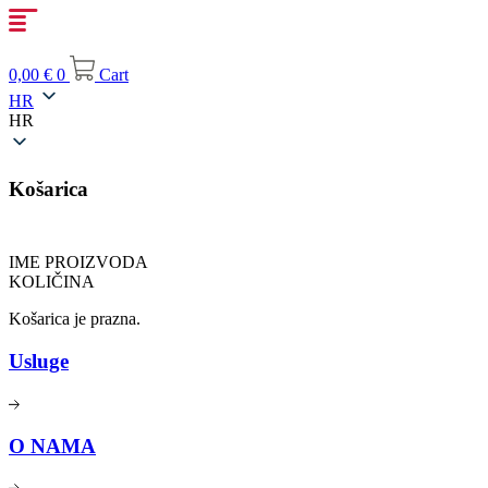
Idi
na
sadržaj
0,00
€
0
Cart
HR
HR
Košarica
IME PROIZVODA
KOLIČINA
Košarica je prazna.
Usluge
O NAMA