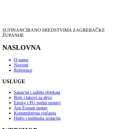
SUFINANCIRANO SREDSTVIMA ZAGREBAČKE
ŽUPANIJE
NASLOVNA
O nama
Novosti
Reference
USLUGE
Sanacija i zaštita objekata
Boje i lakovi za drvo
Epoxy i PU podni sustavi
Arp Eossan sustav
Konstruktivna ojačanja
Hidro i toplinska izolacija