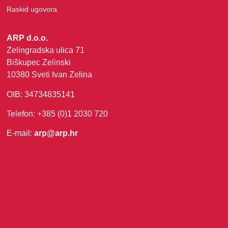
Raskid ugovora
ARP d.o.o.
Zelingradska ulica 71
Biškupec Zelinski
10380 Sveti Ivan Zelina
OIB: 34734835141
Telefon: +385 (0)1 2030 720
E-mail:
arp@arp.hr