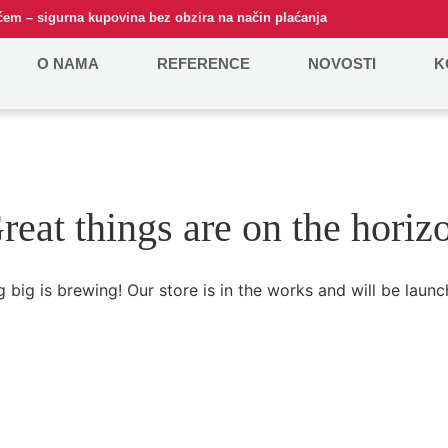
em – sigurna kupovina bez obzira na način plaćanja
O NAMA
REFERENCE
NOVOSTI
K
reat things are on the horiz
 big is brewing! Our store is in the works and will be launc