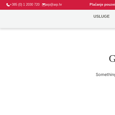
+385 (0) 1 2030 720
arp@arp.hr
Plaćanje pouzeć
USLUGE
G
Something