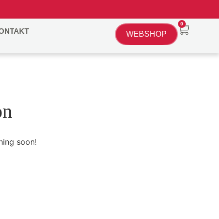
0
ONTAKT
WEBSHOP
on
hing soon!