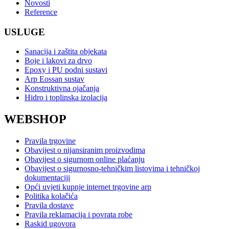
Novosti
Reference
USLUGE
Sanacija i zaštita objekata
Boje i lakovi za drvo
Epoxy i PU podni sustavi
Arp Eossan sustav
Konstruktivna ojačanja
Hidro i toplinska izolacija
WEBSHOP
Pravila trgovine
Obavijest o nijansiranim proizvodima
Obavijest o sigurnom online plaćanju
Obavijest o sigurnosno-tehničkim listovima i tehničkoj
dokumentaciji
Opći uvjeti kupnje internet trgovine arp
Politika kolačića
Pravila dostave
Pravila reklamacija i povrata robe
Raskid ugovora