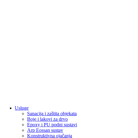
Usluge
Sanacija i zaštita objekata
Boje i lakovi za drvo
Epoxy i PU podni sustavi
Arp Eossan sustav
Konstruktivna ojačanja