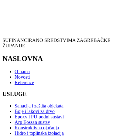
SUFINANCIRANO SREDSTVIMA ZAGREBAČKE
ŽUPANIJE
NASLOVNA
O nama
Novosti
Reference
USLUGE
Sanacija i zaštita objekata
Boje i lakovi za drvo
Epoxy i PU podni sustavi
Arp Eossan sustav
Konstruktivna ojačanja
Hidro i toplinska izolacija