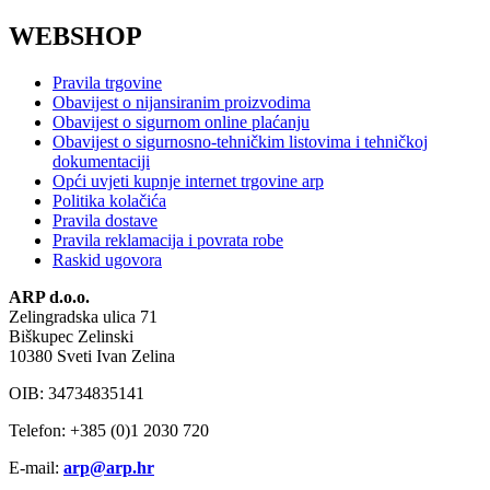
WEBSHOP
Pravila trgovine
Obavijest o nijansiranim proizvodima
Obavijest o sigurnom online plaćanju
Obavijest o sigurnosno-tehničkim listovima i tehničkoj
dokumentaciji
Opći uvjeti kupnje internet trgovine arp
Politika kolačića
Pravila dostave
Pravila reklamacija i povrata robe
Raskid ugovora
ARP d.o.o.
Zelingradska ulica 71
Biškupec Zelinski
10380 Sveti Ivan Zelina
OIB: 34734835141
Telefon: +385 (0)1 2030 720
E-mail:
arp@arp.hr