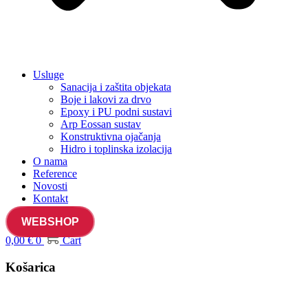
Usluge
Sanacija i zaštita objekata
Boje i lakovi za drvo
Epoxy i PU podni sustavi
Arp Eossan sustav
Konstruktivna ojačanja
Hidro i toplinska izolacija
O nama
Reference
Novosti
Kontakt
WEBSHOP
0,00
€
0
Cart
Košarica