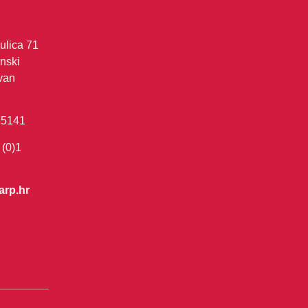
ulica 71
nski
van
35141
 (0)1
arp.hr