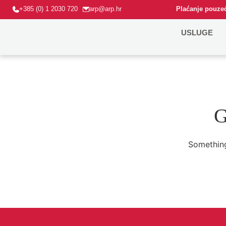
+385 (0) 1 2030 720
arp@arp.hr
Plaćanje pouzeć
USLUGE
G
Something