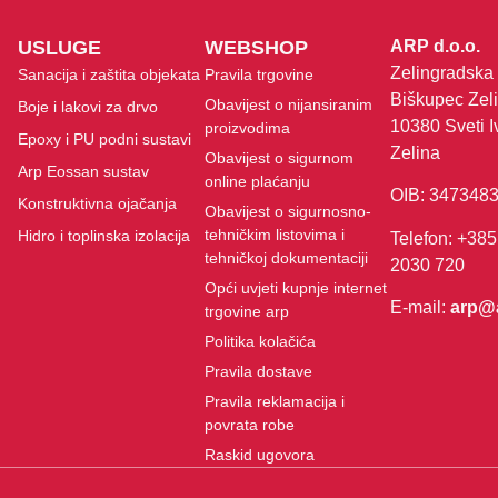
USLUGE
WEBSHOP
ARP d.o.o.
Zelingradska 
Sanacija i zaštita objekata
Pravila trgovine
Biškupec Zeli
Obavijest o nijansiranim
Boje i lakovi za drvo
10380 Sveti I
proizvodima
Epoxy i PU podni sustavi
Zelina
Obavijest o sigurnom
Arp Eossan sustav
online plaćanju
OIB: 347348
Konstruktivna ojačanja
Obavijest o sigurnosno-
tehničkim listovima i
Hidro i toplinska izolacija
Telefon: +385
tehničkoj dokumentaciji
2030 720
Opći uvjeti kupnje internet
E-mail:
arp@
trgovine arp
Politika kolačića
Pravila dostave
Pravila reklamacija i
povrata robe
Raskid ugovora