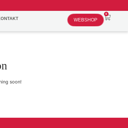
0
KONTAKT
WEBSHOP
on
hing soon!