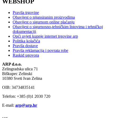
WEBSHOP
Pravila trgovine
Obavijest o nijansiranim proizvodima
Obavijest o sigurnom online plaćanju
Obavijest o sigurnosno-tehničkim listovima i tehničkoj
dokumentaciji
Opći uvjeti kupnje internet trgovine arp
Politika kolačića
Pravila dostave
Pravila reklamacija i povrata robe
Raskid ugovora
ARP d.o.o.
Zelingradska ulica 71
Biškupec Zelinski
10380 Sveti Ivan Zelina
OIB: 34734835141
Telefon: +385 (0)1 2030 720
E-mail:
arp@arp.hr