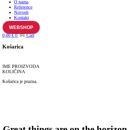
O nama
Reference
Novosti
Kontakt
WEBSHOP
0,00
€
0
Cart
Košarica
IME PROIZVODA
KOLIČINA
Košarica je prazna.
Great things are on the horizon