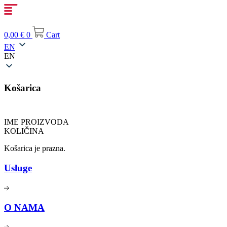
Skip
to
content
0,00
€
0
Cart
EN
EN
Košarica
IME PROIZVODA
KOLIČINA
Košarica je prazna.
Usluge
O NAMA