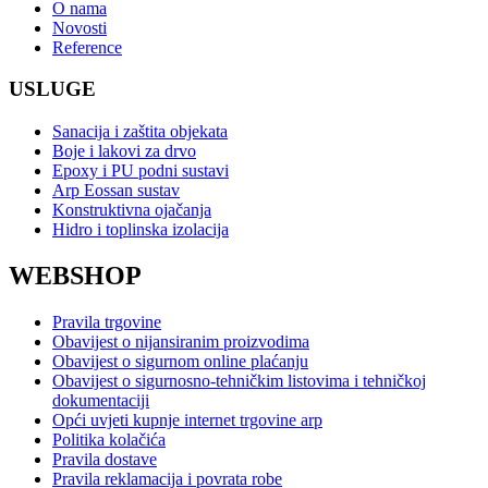
O nama
Novosti
Reference
USLUGE
Sanacija i zaštita objekata
Boje i lakovi za drvo
Epoxy i PU podni sustavi
Arp Eossan sustav
Konstruktivna ojačanja
Hidro i toplinska izolacija
WEBSHOP
Pravila trgovine
Obavijest o nijansiranim proizvodima
Obavijest o sigurnom online plaćanju
Obavijest o sigurnosno-tehničkim listovima i tehničkoj
dokumentaciji
Opći uvjeti kupnje internet trgovine arp
Politika kolačića
Pravila dostave
Pravila reklamacija i povrata robe