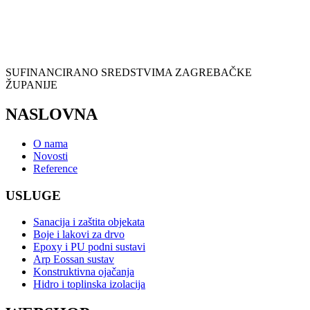
SUFINANCIRANO SREDSTVIMA ZAGREBAČKE
ŽUPANIJE
NASLOVNA
O nama
Novosti
Reference
USLUGE
Sanacija i zaštita objekata
Boje i lakovi za drvo
Epoxy i PU podni sustavi
Arp Eossan sustav
Konstruktivna ojačanja
Hidro i toplinska izolacija