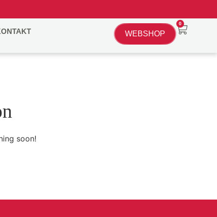
0
KONTAKT
WEBSHOP
on
hing soon!