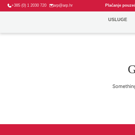
+385 (0) 1 2030 720
arp@arp.hr
Plaćanje pouzeć
USLUGE
G
Something