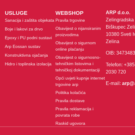
USLUGE
WEBSHOP
ARP d.o.o.
Zelingradska 
Sanacija i zaštita objekata
Pravila trgovine
Biškupec Zeli
Obavijest o nijansiranim
Boje i lakovi za drvo
10380 Sveti I
proizvodima
Epoxy i PU podni sustavi
Zelina
Obavijest o sigurnom
Arp Eossan sustav
online plaćanju
OIB: 347348
Konstruktivna ojačanja
Obavijest o sigurnosno-
tehničkim listovima i
Hidro i toplinska izolacija
Telefon: +385
tehničkoj dokumentaciji
2030 720
Opći uvjeti kupnje internet
E-mail:
arp@
trgovine arp
Politika kolačića
Pravila dostave
Pravila reklamacija i
povrata robe
Raskid ugovora