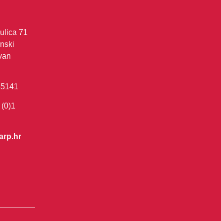
ulica 71
nski
van
35141
 (0)1
arp.hr