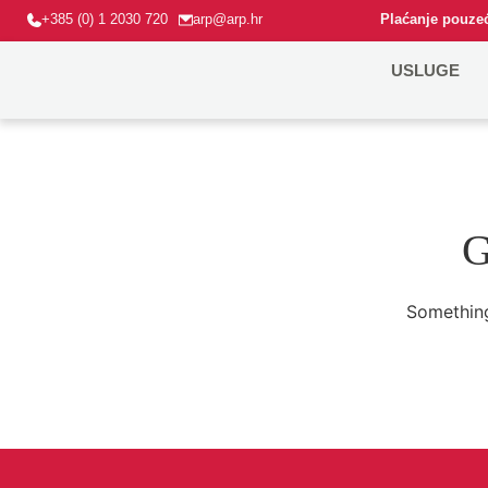
+385 (0) 1 2030 720
arp@arp.hr
Plaćanje pouzeć
USLUGE
G
Something