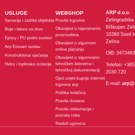
USLUGE
WEBSHOP
ARP d.o.o.
Zelingradska 
Sanacija i zaštita objekata
Pravila trgovine
Biškupec Zeli
Obavijest o nijansiranim
Boje i lakovi za drvo
10380 Sveti I
proizvodima
Epoxy i PU podni sustavi
Zelina
Obavijest o sigurnom
Arp Eossan sustav
online plaćanju
OIB: 347348
Konstruktivna ojačanja
Obavijest o sigurnosno-
tehničkim listovima i
Hidro i toplinska izolacija
Telefon: +385
tehničkoj dokumentaciji
2030 720
Opći uvjeti kupnje internet
E-mail:
arp@
trgovine arp
Politika kolačića
Pravila dostave
Pravila reklamacija i
povrata robe
Raskid ugovora