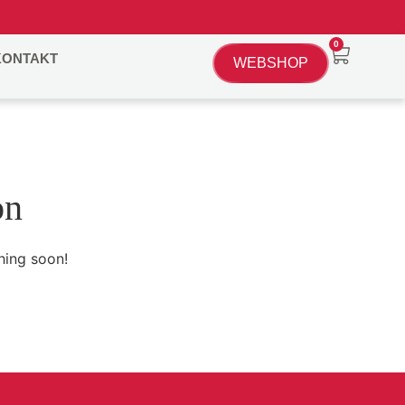
0
KONTAKT
WEBSHOP
on
hing soon!