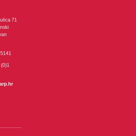
ulica 71
nski
van
35141
 (0)1
arp.hr