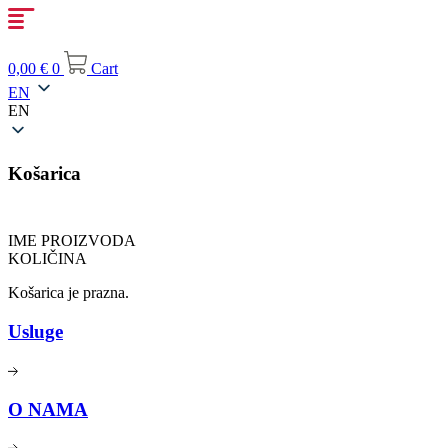
Skip
to
content
0,00
€
0
Cart
EN
EN
Košarica
IME PROIZVODA
KOLIČINA
Košarica je prazna.
Usluge
O NAMA