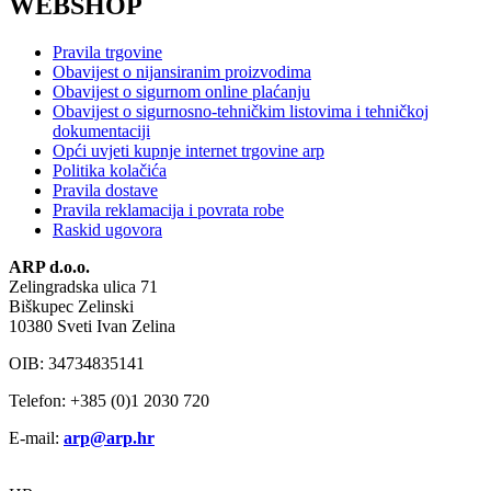
WEBSHOP
Pravila trgovine
Obavijest o nijansiranim proizvodima
Obavijest o sigurnom online plaćanju
Obavijest o sigurnosno-tehničkim listovima i tehničkoj
dokumentaciji
Opći uvjeti kupnje internet trgovine arp
Politika kolačića
Pravila dostave
Pravila reklamacija i povrata robe
Raskid ugovora
ARP d.o.o.
Zelingradska ulica 71
Biškupec Zelinski
10380 Sveti Ivan Zelina
OIB: 34734835141
Telefon: +385 (0)1 2030 720
E-mail:
arp@arp.hr