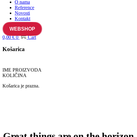
O nama
Reference
Novosti
Kontakt
WEBSHOP
0,00
€
0
Cart
Košarica
IME PROIZVODA
KOLIČINA
Košarica je prazna.
Great things are on the horizon