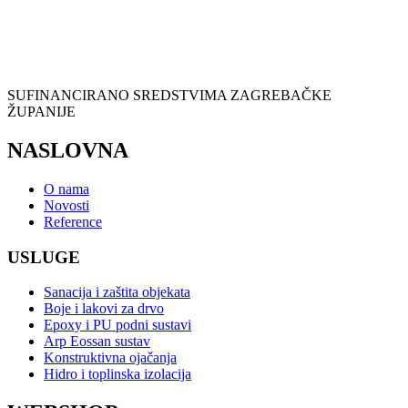
SUFINANCIRANO SREDSTVIMA ZAGREBAČKE
ŽUPANIJE
NASLOVNA
O nama
Novosti
Reference
USLUGE
Sanacija i zaštita objekata
Boje i lakovi za drvo
Epoxy i PU podni sustavi
Arp Eossan sustav
Konstruktivna ojačanja
Hidro i toplinska izolacija