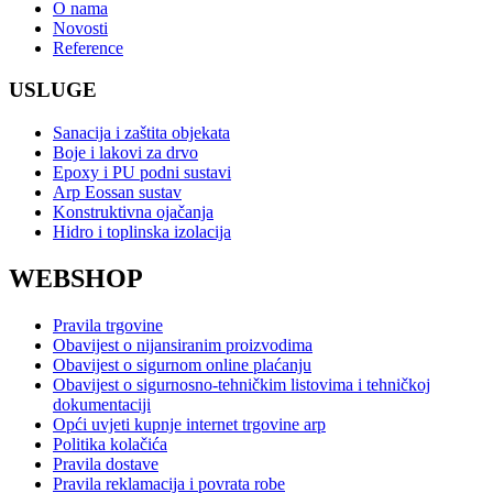
O nama
Novosti
Reference
USLUGE
Sanacija i zaštita objekata
Boje i lakovi za drvo
Epoxy i PU podni sustavi
Arp Eossan sustav
Konstruktivna ojačanja
Hidro i toplinska izolacija
WEBSHOP
Pravila trgovine
Obavijest o nijansiranim proizvodima
Obavijest o sigurnom online plaćanju
Obavijest o sigurnosno-tehničkim listovima i tehničkoj
dokumentaciji
Opći uvjeti kupnje internet trgovine arp
Politika kolačića
Pravila dostave
Pravila reklamacija i povrata robe