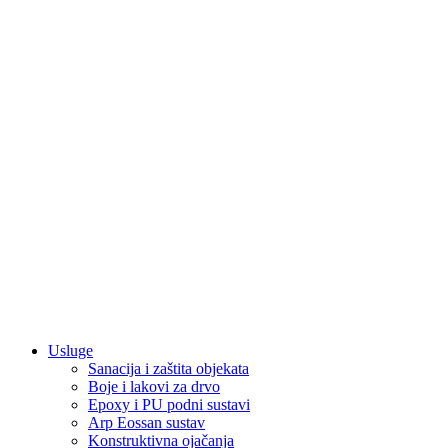
Usluge
Sanacija i zaštita objekata
Boje i lakovi za drvo
Epoxy i PU podni sustavi
Arp Eossan sustav
Konstruktivna ojačanja