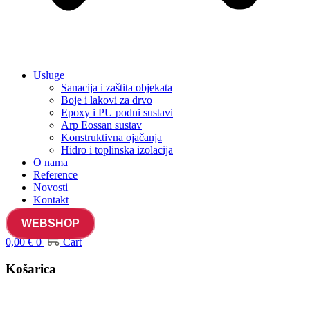
Usluge
Sanacija i zaštita objekata
Boje i lakovi za drvo
Epoxy i PU podni sustavi
Arp Eossan sustav
Konstruktivna ojačanja
Hidro i toplinska izolacija
O nama
Reference
Novosti
Kontakt
WEBSHOP
0,00
€
0
Cart
Košarica