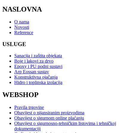
NASLOVNA
O nama
Novosti
Reference
USLUGE
Sanacija i zaštita objekata
Boje i lakovi za drvo
Epoxy i PU podni sustavi
Arp Eossan sustav
Konstruktivna ojačanja
Hidro i toplinska izolacija
WEBSHOP
Pravila trgovine
Obavijest o nijansiranim proizvodima
Obavijest o sigurnom online plaćanju
Obavijest o sigurnosno-tehničkim listovima i tehničkoj
dokumentaciji