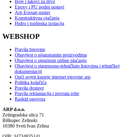
Boje i lakovi za drvo
Epoxy i PU podni sustavi
Arp Eossan sustav
Konstruktivna ojačanja
Hidro i toplinska izolacija
WEBSHOP
Pravila trgovine
Obavijest o nijansiranim proizvodima
Obavijest o sigurnom online plaćanju
Obavijest o sigurnosno-tehničkim listovima i tehničkoj
dokumentaciji
Opći uvjeti kupnje internet trgovine arp
Politika kolačića
Pravila dostave
Pravila reklamacija i povrata robe
Raskid ugovora
ARP d.o.o.
Zelingradska ulica 71
Biškupec Zelinski
10380 Sveti Ivan Zelina
OIB: 34734835141