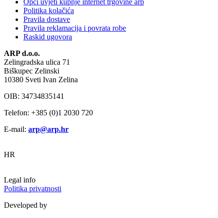
Opći uvjeti kupnje internet trgovine arp
Politika kolačića
Pravila dostave
Pravila reklamacija i povrata robe
Raskid ugovora
ARP d.o.o.
Zelingradska ulica 71
Biškupec Zelinski
10380 Sveti Ivan Zelina
OIB: 34734835141
Telefon: +385 (0)1 2030 720
E-mail:
arp@arp.hr
HR
Legal info
Politika privatnosti
Developed by