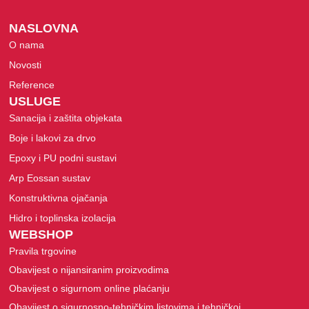
NASLOVNA
O nama
Novosti
Reference
USLUGE
Sanacija i zaštita objekata
Boje i lakovi za drvo
Epoxy i PU podni sustavi
Arp Eossan sustav
Konstruktivna ojačanja
Hidro i toplinska izolacija
WEBSHOP
Pravila trgovine
Obavijest o nijansiranim proizvodima
Obavijest o sigurnom online plaćanju
Obavijest o sigurnosno-tehničkim listovima i tehničkoj