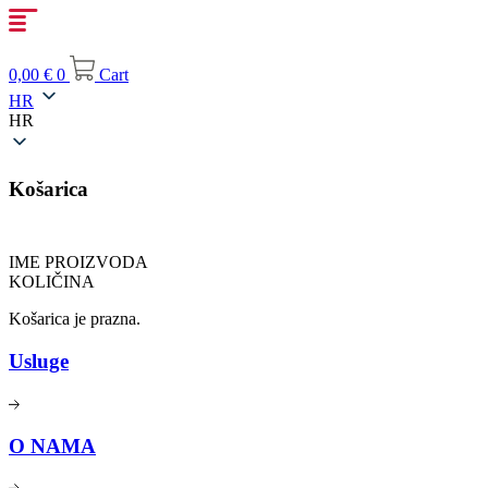
Idi
na
sadržaj
0,00
€
0
Cart
HR
HR
Košarica
IME PROIZVODA
KOLIČINA
Košarica je prazna.
Usluge
O NAMA